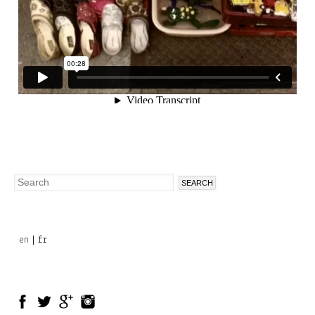
Search
Search
form
en
fr