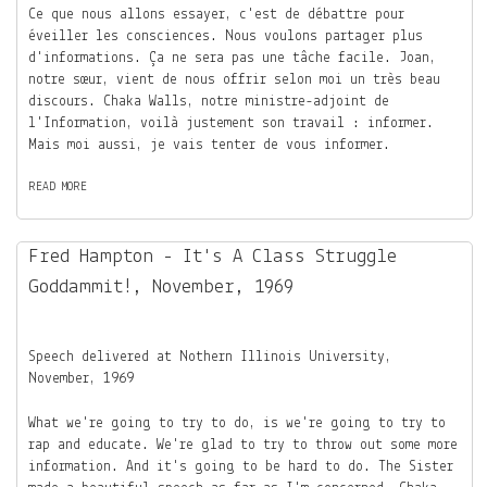
Ce que nous allons essayer, c'est de débattre pour
éveiller les consciences. Nous voulons partager plus
d'informations. Ça ne sera pas une tâche facile. Joan,
notre sœur, vient de nous offrir selon moi un très beau
discours. Chaka Walls, notre ministre-adjoint de
l'Information, voilà justement son travail : informer.
Mais moi aussi, je vais tenter de vous informer.
READ MORE
A
B
O
U
Fred Hampton - It's A Class Struggle
T
Goddammit!, November, 1969
Speech delivered at Nothern Illinois University,
November, 1969
What we're going to try to do, is we're going to try to
rap and educate. We're glad to try to throw out some more
information. And it's going to be hard to do. The Sister