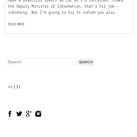
made a beautiful speech as far as I'm concerned. Chaka,
the Deputy Minister of Information, that's his job--
informing. But I'm going to try to inform you also.
READ MORE
A
B
O
U
T
Search
Search
form
en
fr