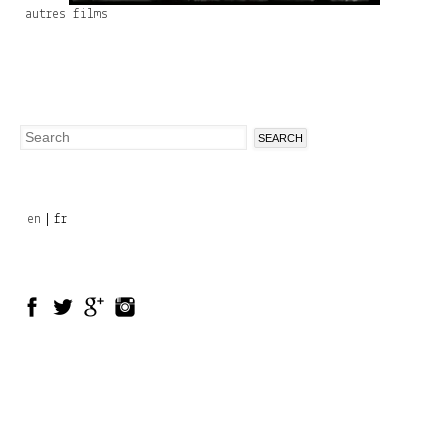
autres films
Search
Search
form
en
fr