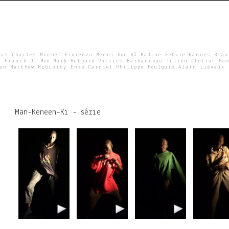
Skip
to
main
content
ras Charles Michel Fiorenza Menni Goo Bâ Nadine Febvre Hannes Bra
e Franck Di Meo Mark Hubbard Patrick Barbanneau Julien Chollat Nam
wan Matthew McGinity Enzo Carniel Philippe Foulquié Alain Liévaux
Man-Keneen-Ki - série