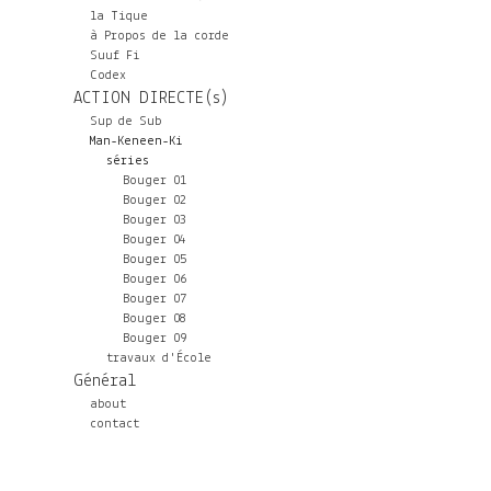
la Tique
à Propos de la corde
Suuf Fi
Codex
ACTION DIRECTE(s)
Sup de Sub
Man-Keneen-Ki
séries
Bouger 01
Bouger 02
Bouger 03
Bouger 04
Bouger 05
Bouger 06
Bouger 07
Bouger 08
Bouger 09
travaux d'École
Général
about
contact