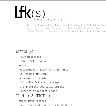
Ronnie Dimatulac Jean Michel Bruyère Delphine Va
Martine Brunott Florence Drachsler Louise Bruyèr
Mbaye Salah Khouiel Richard Castelli Alexandre S
L
F
ACTION(s)
K
Tour-Réservoir
l'Art d'être pauvre
m.o.v.
S
vitaNONnova / Black Panther Party
Le Préau d'un Seul
Assistante sociale
l’Insulte faite au paysage
à l'Enseigne des vrais chiens
Elements of a Naked Chase
FILM(s) & SERIE(s)
Orche Pate Mershit
une Semaine de Journal clandestin1