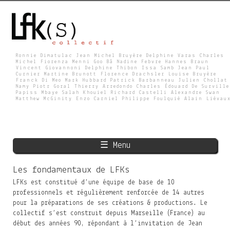
Skip
to
main
content
Ronnie Dimatulac Jean Michel Bruyère Delphine Varas Charles
Michel Fiorenza Menni Goo Bâ Nadine Febvre Hannes Braun
Vincent Giovannoni Delphine Thibon Issa Samb Jean Paul
L
Curnier Martine Brunott Florence Drachsler Louise Bruyère
Franck Di Meo Mark Hubbard Patrick Barbanneau Julien Chollat
Namy Piotr Goral Thierry Arredondo Charles Édouard De Surville
Papiss Mbaye Salah Khouiel Richard Castelli Alexandre Swan
Matthew McGinity Enzo Carniel Philippe Foulquié Alain Liévau
F
K
☰ Menu
S
Les fondamentaux de LFKs
LFKs est constitué d’une équipe de base de 10
professionnels et régulièrement renforcée de 14 autres
pour la préparations de ses créations & productions. Le
collectif s’est construit depuis Marseille (France) au
début des années 90, répondant à l’invitation de Jean