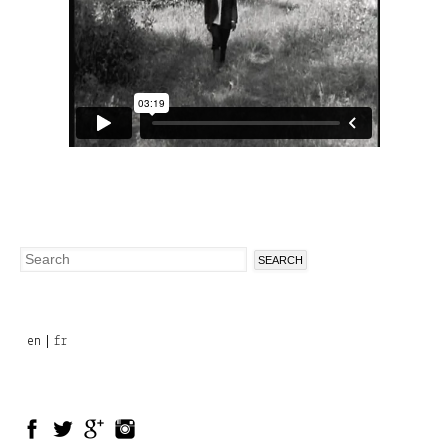
Search
Search
form
en
fr