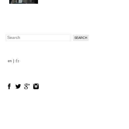
Search
Search
form
en
fr