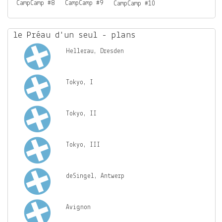
CampCamp #8
CampCamp #9
CampCamp #10
le Préau d'un seul - plans
Hellerau, Dresden
Tokyo, I
Tokyo, II
Tokyo, III
deSingel, Antwerp
Avignon