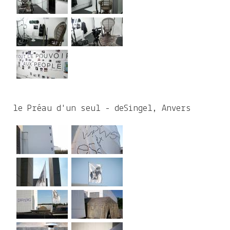
le Préau d'un seul - deSingel, Anvers