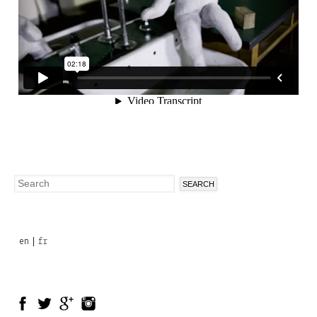
Search
Search
form
en
fr