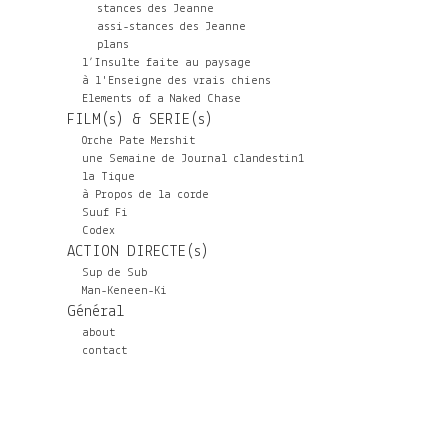
stances des Jeanne
assi-stances des Jeanne
plans
l’Insulte faite au paysage
à l'Enseigne des vrais chiens
Elements of a Naked Chase
FILM(s) & SERIE(s)
Orche Pate Mershit
une Semaine de Journal clandestin1
la Tique
à Propos de la corde
Suuf Fi
Codex
ACTION DIRECTE(s)
Sup de Sub
Man-Keneen-Ki
Général
about
contact