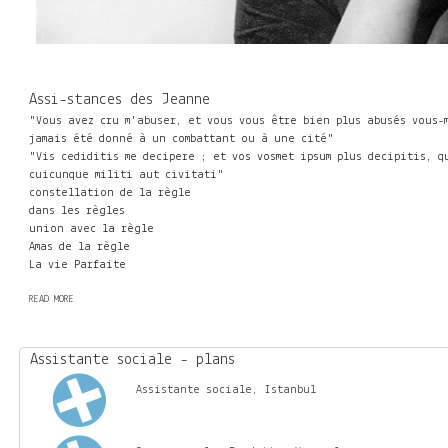
Assi-stances des Jeanne
"Vous avez cru m'abuser, et vous vous être bien plus abusés vous-
jamais été donné à un combattant ou à une cité"
"Vis cediditis me decipere ; et vos vosmet ipsum plus decipitis, q
cuicunque militi aut civitati"
constellation de la règle
dans les règles
union avec la règle
Amas de la règle
La vie Parfaite
READ MORE
A
B
O
U
Assistante sociale - plans
T
Assistante sociale, Istanbul