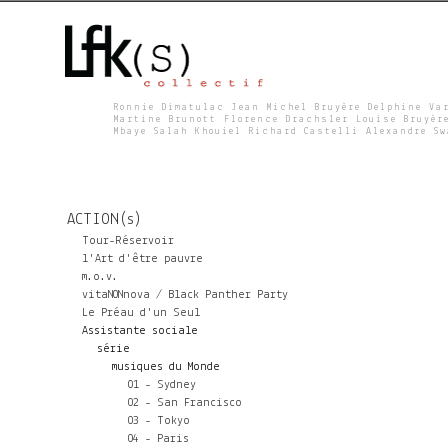
Ronnie Dimatulac Jean Michel Bruyère Delphine Va
Martine Brunott Florence Drachsler Louise Bruyèr
Mbaye Salah Khouiel Richard Castelli Alexandre S
L
F
ACTION(s)
K
Tour-Réservoir
l'Art d'être pauvre
m.o.v.
S
vitaNONnova / Black Panther Party
Le Préau d'un Seul
Assistante sociale
série
musiques du Monde
01 - Sydney
02 - San Francisco
03 - Tokyo
04 - Paris