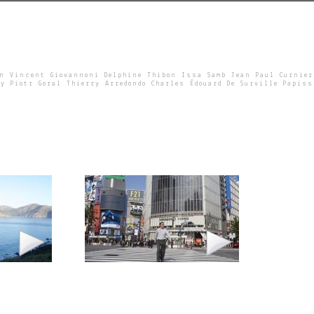
un Vincent Giovannoni Delphine Thibon Issa Samb Jean Paul Curnier
y Piotr Goral Thierry Arredondo Charles Édouard De Surville Papiss