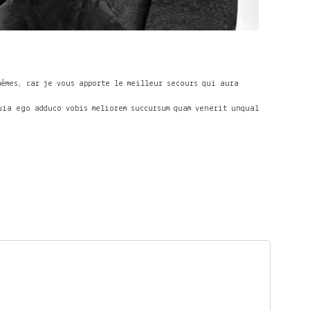
mêmes, car je vous apporte le meilleur secours qui aura
uia ego adduco vobis meliorem succursum quam venerit unqual