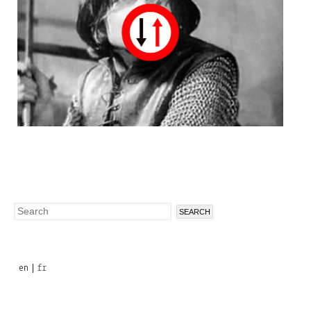
Search
Search
form
en
fr