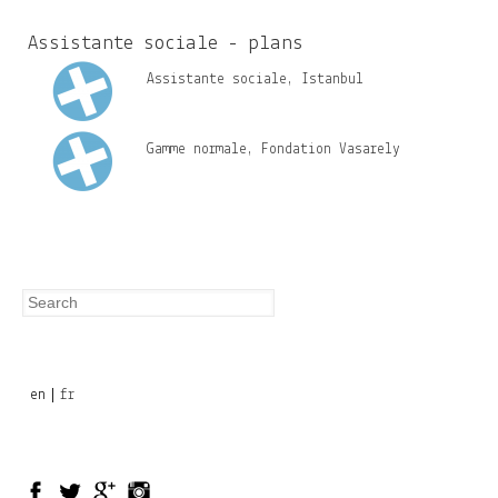
c
h
Assistante sociale - plans
f
Assistante sociale, Istanbul
o
r
Gamme normale, Fondation Vasarely
m
Search
Search
form
en
fr