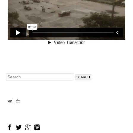
Search
Search
form
en
fr