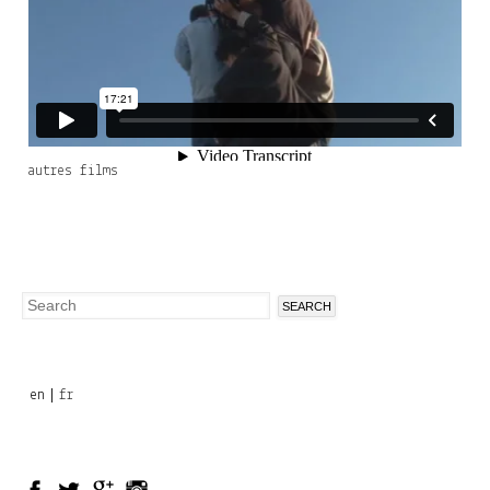
autres films
Search
Search
form
en
fr