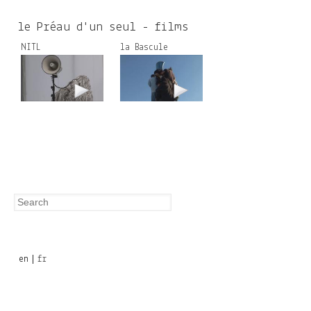
c
h
le Préau d'un seul - films
f
NITL
la Bascule
o
r
m
Search
Search
form
en
fr