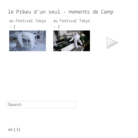
c
h
le Préau d'un seul - moments de Camp
f
au Festival Tokyo
au Festival Tokyo
- 1
- 2
o
r
m
Search
Search
form
en
fr