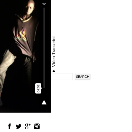
Search
Search
form
en
fr