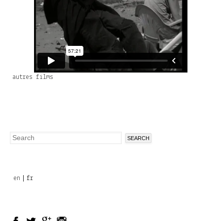
autres films
Search
Search
form
en
fr