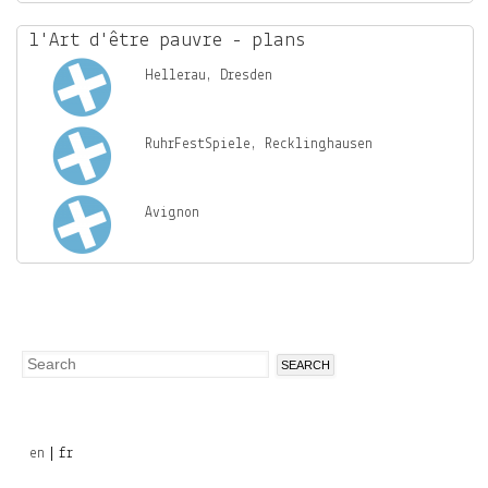
O
U
l'Art d'être pauvre - plans
T
Hellerau, Dresden
RuhrFestSpiele, Recklinghausen
Avignon
Search
Search
form
en
fr