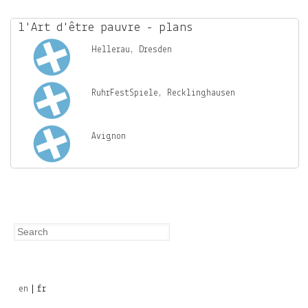
c
h
l'Art d'être pauvre - plans
f
Hellerau, Dresden
o
r
RuhrFestSpiele, Recklinghausen
m
Avignon
Search
Search
form
en
fr