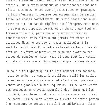
lisent, lisent et lisent encore, mais nous n'avons pas de
pratique. Nous avons beaucoup de connaissances dans nos
têtes, mais nous ne les avons jamais mises en pratique,
ni fait d'erreurs ni corrigé ces erreurs afin de savoir
faire les choses correctement. Nous finissons donc avec,
comme on dit, un tas de diplômes sur l'étagère, mais nous
ne sommes pas capables de mâcher un chewing-gum tout en
traversant la rue, parce que nous avons toutes ces
connaissances, mais elles n'ont jamais été mises en
pratique. Nous ne les avons jamais appliquées à la
réalité des choses. On appelle cela mettre les choses au
défi de la vérité objective. Vous pouvez avoir toutes
sortes de pensées en tête, mais il vous faut les mettre
au défi du vrai monde. Vous voyez ce que je veux dire ?
On nous a fait gober qu'il fallait acheter des bonbons,
jeter le bonbon et manger l'emballage. Voilà les seules
personnes au monde voyez-vous, et c'est vrai, qui savent
vendre des glacières à des Esquimaux. Ils peuvent vendre
des perruques en cheveux naturels à des nègres qui les
ont déjà, les cheveux naturels. Et voyez-vous, ça, c'est
une honte. Ils peuvent vendre 24 tickets de participation
à un concours de bottage de cul à un unijambiste, alors