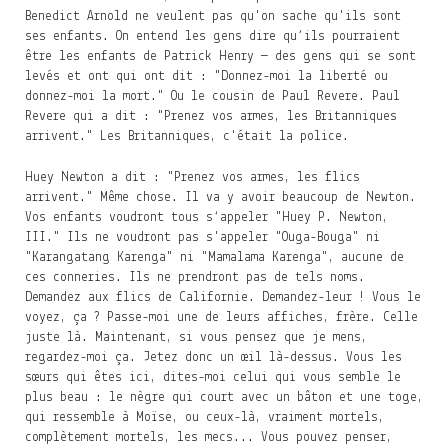
Benedict Arnold ne veulent pas qu'on sache qu'ils sont
ses enfants. On entend les gens dire qu’ils pourraient
être les enfants de Patrick Henry — des gens qui se sont
levés et ont qui ont dit : "Donnez-moi la liberté ou
donnez-moi la mort." Ou le cousin de Paul Revere. Paul
Revere qui a dit : "Prenez vos armes, les Britanniques
arrivent." Les Britanniques, c'était la police.
Huey Newton a dit : "Prenez vos armes, les flics
arrivent." Même chose. Il va y avoir beaucoup de Newton.
Vos enfants voudront tous s‘appeler "Huey P. Newton,
III." Ils ne voudront pas s'appeler "Ouga-Bouga" ni
"Karangatang Karenga" ni "Mamalama Karenga", aucune de
ces conneries. Ils ne prendront pas de tels noms.
Demandez aux flics de Californie. Demandez-leur ! Vous le
voyez, ça ? Passe-moi une de leurs affiches, frère. Celle
juste là. Maintenant, si vous pensez que je mens,
regardez-moi ça. Jetez donc un œil là-dessus. Vous les
sœurs qui êtes ici, dites-moi celui qui vous semble le
plus beau : le nègre qui court avec un bâton et une toge,
qui ressemble à Moïse, ou ceux-là, vraiment mortels,
complètement mortels, les mecs... Vous pouvez penser,