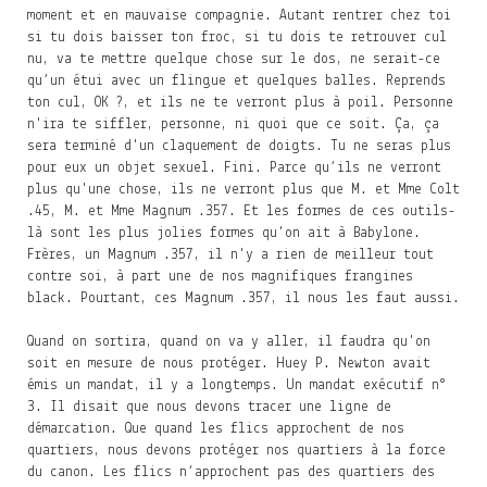
moment et en mauvaise compagnie. Autant rentrer chez toi
si tu dois baisser ton froc, si tu dois te retrouver cul
nu, va te mettre quelque chose sur le dos, ne serait-ce
qu’un étui avec un flingue et quelques balles. Reprends
ton cul, OK ?, et ils ne te verront plus à poil. Personne
n'ira te siffler, personne, ni quoi que ce soit. Ça, ça
sera terminé d'un claquement de doigts. Tu ne seras plus
pour eux un objet sexuel. Fini. Parce qu’ils ne verront
plus qu'une chose, ils ne verront plus que M. et Mme Colt
.45, M. et Mme Magnum .357. Et les formes de ces outils-
là sont les plus jolies formes qu'on ait à Babylone.
Frères, un Magnum .357, il n'y a rien de meilleur tout
contre soi, à part une de nos magnifiques frangines
black. Pourtant, ces Magnum .357, il nous les faut aussi.
Quand on sortira, quand on va y aller, il faudra qu'on
soit en mesure de nous protéger. Huey P. Newton avait
émis un mandat, il y a longtemps. Un mandat exécutif n°
3. Il disait que nous devons tracer une ligne de
démarcation. Que quand les flics approchent de nos
quartiers, nous devons protéger nos quartiers à la force
du canon. Les flics n’approchent pas des quartiers des