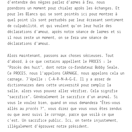
d'entendre des nègres parler d'armes à feu, nous
prendrons un moment pour chialer après les échanges. Et
pour les Blancs qui se sont pointés ici pour montrer à
quel point ils sont perturbés par leur écrasant sentiment
de culpabilité, et qui veulent qu'on leur hurle des
déclarations d'amour, après notre séance de larmes et si
il nous reste un moment, on se fera une séance de
déclarations d'amour.
Alors maintenant, passons aux choses sérieuses. Tout
d'abord, à ce que certains appellent le PROCES : le
"Procès des huit", dont notre co-fondateur Bobby Seale.
Ce PROCES, nous l'appelons CARNAGE, nous appelons cela un
carnage. J'épelle : C-A-R-N-A-G-E. Il y a assez de
dictionnaires dans cette université pour remplir la
salle, alors vous pouvez aller vérifier. Cela signifie
"sacrifice". Généralement le sacrifice d'un animal. Si
vous le voulez bien, quand on vous demandera "Êtes-vous
allés au
procès
?", vous direz que vous vous êtes rendus
ou que avez suivi le
carnage
, parce que voilà ce que
c'est. Un sacrifice public. Ici, on tente injustement,
illégalement d'éprouver notre président.