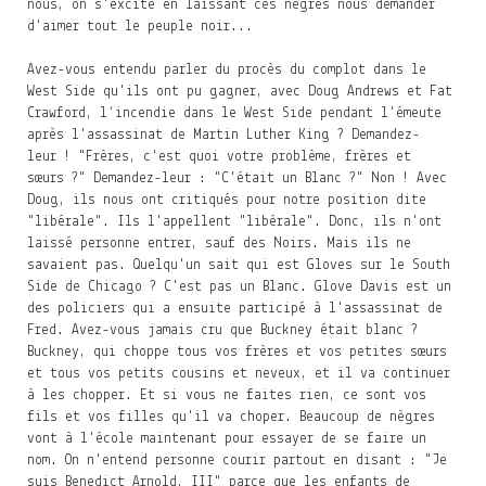
nous, on s'excite en laissant ces nègres nous demander
d'aimer tout le peuple noir...
Avez-vous entendu parler du procès du complot dans le
West Side qu'ils ont pu gagner, avec Doug Andrews et Fat
Crawford, l’incendie dans le West Side pendant l'émeute
après l'assassinat de Martin Luther King ? Demandez-
leur ! "Frères, c'est quoi votre problème, frères et
sœurs ?" Demandez-leur : "C'était un Blanc ?" Non ! Avec
Doug, ils nous ont critiqués pour notre position dite
"libérale". Ils l'appellent "libérale". Donc, ils n'ont
laissé personne entrer, sauf des Noirs. Mais ils ne
savaient pas. Quelqu'un sait qui est Gloves sur le South
Side de Chicago ? C'est pas un Blanc. Glove Davis est un
des policiers qui a ensuite participé à l'assassinat de
Fred. Avez-vous jamais cru que Buckney était blanc ?
Buckney, qui choppe tous vos frères et vos petites sœurs
et tous vos petits cousins et neveux, et il va continuer
à les chopper. Et si vous ne faites rien, ce sont vos
fils et vos filles qu'il va choper. Beaucoup de nègres
vont à l'école maintenant pour essayer de se faire un
nom. On n'entend personne courir partout en disant : "Je
suis Benedict Arnold, III" parce que les enfants de