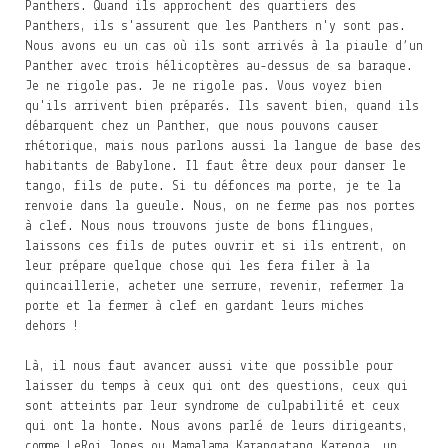
Panthers. Quand ils approchent des quartiers des
Panthers, ils s'assurent que les Panthers n'y sont pas.
Nous avons eu un cas où ils sont arrivés à la piaule d’un
Panther avec trois hélicoptères au-dessus de sa baraque.
Je ne rigole pas. Je ne rigole pas. Vous voyez bien
qu'ils arrivent bien préparés. Ils savent bien, quand ils
débarquent chez un Panther, que nous pouvons causer
rhétorique, mais nous parlons aussi la langue de base des
habitants de Babylone. Il faut être deux pour danser le
tango, fils de pute. Si tu défonces ma porte, je te la
renvoie dans la gueule. Nous, on ne ferme pas nos portes
à clef. Nous nous trouvons juste de bons flingues,
laissons ces fils de putes ouvrir et si ils entrent, on
leur prépare quelque chose qui les fera filer à la
quincaillerie, acheter une serrure, revenir, refermer la
porte et la fermer à clef en gardant leurs miches
dehors !
Là, il nous faut avancer aussi vite que possible pour
laisser du temps à ceux qui ont des questions, ceux qui
sont atteints par leur syndrome de culpabilité et ceux
qui ont la honte. Nous avons parlé de leurs dirigeants,
comme LeRoi Jones ou Mamalama Karangatang Karenga, un