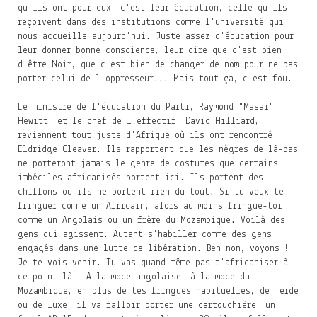
qu'ils ont pour eux, c'est leur éducation, celle qu'ils
reçoivent dans des institutions comme l'université qui
nous accueille aujourd'hui. Juste assez d'éducation pour
leur donner bonne conscience, leur dire que c'est bien
d'être Noir, que c'est bien de changer de nom pour ne pas
porter celui de l'oppresseur... Mais tout ça, c'est fou.
Le ministre de l'éducation du Parti, Raymond "Masai"
Hewitt, et le chef de l'effectif, David Hilliard,
reviennent tout juste d'Afrique où ils ont rencontré
Eldridge Cleaver. Ils rapportent que les nègres de là-bas
ne porteront jamais le genre de costumes que certains
imbéciles africanisés portent ici. Ils portent des
chiffons ou ils ne portent rien du tout. Si tu veux te
fringuer comme un Africain, alors au moins fringue-toi
comme un Angolais ou un frère du Mozambique. Voilà des
gens qui agissent. Autant s'habiller comme des gens
engagés dans une lutte de libération. Ben non, voyons !
Je te vois venir. Tu vas quand même pas t'africaniser à
ce point-là ! A la mode angolaise, à la mode du
Mozambique, en plus de tes fringues habituelles, de merde
ou de luxe, il va falloir porter une cartouchière, un