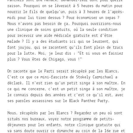
Panthers sont une menace, demandez-leur donc pour quelle
raison. Pourquoi on se lèverait à 5 heures du matin pour
nourrir le fils de quelqu'un, puis à 3 heures de l'après-
midi pour lui tirer dessus ? Pour économiser un repas ?
Nous n'avons pas besoin de ça. Pourquoi ouvririons-nous
une clinique de soins gratuits, où la seule condition
pour recevoir une aide médicale gratuite est d'être
malade ? Il y a des étudiants ici qui se leurrent, qui
font joujou, qui se racontent qu'ils font plein de trucs
pour la lutte. Moi, je leur dis : "Et si vous en faisiez
plus ? Vous êtes de Chigago, vous !"
On raconte que le Parti serait récupéré par les Blancs.
C'est ce que ce mini-fasciste de Stokely Carmichael a
déclaré. Il n'est rien qu'un petit singe à son maître. En
ce qui me concerne, c'est un petit singe à son maître, je
le connais depuis des années et c'est ce qu'il est, avec
ses paroles assassines sur le Black Panther Party.
Nous, récupérés par les Blancs ? Regardez un peu où sont
situés nos bureaux, voyez notre programme de petits-
déjeuners pour les enfants, notre clinique gratuite qui
va sans doute ouvrir ce dimanche au coin de la 16e rue et