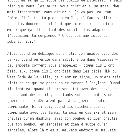
accoucher et qu’il sorte des outils de plombier. Je sais
bien que vous, les sœurs, vous crieriez au meurtre. Non
mais franchement, vous diriez : "Ça va pas, ça, mon
frère. Il faut — tu piges bien ? —, il faut y aller un
peu plus doucement, il faut que tu me sortes un truc
mieux que ça. Il te faut des outils plus adaptés à
l’occasion, tu comprends ? C'est pas une fuite de
robinet, ici."
Alors quand on débarque dans notre communauté avec des
tanks, quand on entre dans Babylone ou dans Varsovie —
peu importe comment vous l’appelez — comme ils l’ont
fait, eux, comme ils l’ont fait dans les cités HLM du
West Side de la ville, ça c’est un signe, un signe très
clair de ce qui se passe en ce moment à Babylone. Quand
ils font ça, quand ils arrivent ici avec des tanks, ces
tanks sont des outils, ces tanks sont des outils de
guerre, et eux déclarent par là la guerre à notre
communauté. Et si toi, quand ils marchent sur ta
communauté avec des tanks, tu sors en dashiki et rien
d’autre qu’en dashiki, avec ton boubou et rien d’autre
que ton boubou, en sandales et rien d’autre qu’en
sandales, alors là t'es au mauvais endroit au mauvais