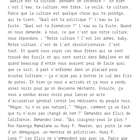
"Quelle est ta culture, pendant un incendie ?" Eh bien
c'est l'eau, ta culture, mon frère. La voilà, ta culture.
Parce que la culture est quelque chose qui te protège,
qui te tient. "Quel est ta politique ?" L'eau ou la
fuite. "Quel est ta formation ?" L'eau ou la fuite. Quand
on nous demande, à nous, ce que c'est que notre culture,
nous répondons : "Notre culture ? C’est les armes, baby.
Notre culture, c’est de l’art révolutionnaire. C'est
tout. Et quand vous voyez ces deux frères qui se sont
trouvé des fusils et qui sont sortis dans Babylone en 66
quand beaucoup d'entre nous avaient peur de faire quoi
que ce soit, à part s'enfermer dans un placard pour
écouter Coltrane — ça n’aide pas à botter le cul des fils
de putes. Eh bien ça nous a activés et ça nous a rendu
assez noirs pour qu'on devienne méchants. Ensuite, ça
nous a rendus assez noirs pour lancer un acte
d'accusation général contre les médisants du peuple noir.
"Nègre, tu n'es pas naturel." "Nègre, comment ça se fait
que tu n'aies pas changé de nom ?" Demandez aux flics de
Californie. Demandez-leur. "Qui craignez-vous le plus ?
Ron Karenga Mamalama ou Huey P. Newton, qui porte le nom
d'un démagogue, un menteur de politicien, Huey P.
Long ?" Les flics ne s'emmerdent pas avec ça. Parce que