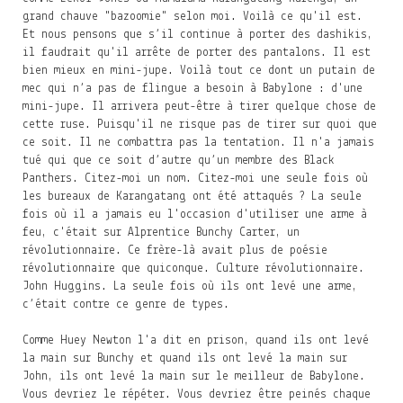
grand chauve "bazoomie" selon moi. Voilà ce qu'il est.
Et nous pensons que s’il continue à porter des dashikis,
il faudrait qu'il arrête de porter des pantalons. Il est
bien mieux en mini-jupe. Voilà tout ce dont un putain de
mec qui n’a pas de flingue a besoin à Babylone : d'une
mini-jupe. Il arrivera peut-être à tirer quelque chose de
cette ruse. Puisqu'il ne risque pas de tirer sur quoi que
ce soit. Il ne combattra pas la tentation. Il n'a jamais
tué qui que ce soit d’autre qu’un membre des Black
Panthers. Citez-moi un nom. Citez-moi une seule fois où
les bureaux de Karangatang ont été attaqués ? La seule
fois où il a jamais eu l'occasion d'utiliser une arme à
feu, c'était sur Alprentice Bunchy Carter, un
révolutionnaire. Ce frère-là avait plus de poésie
révolutionnaire que quiconque. Culture révolutionnaire.
John Huggins. La seule fois où ils ont levé une arme,
c’était contre ce genre de types.
Comme Huey Newton l'a dit en prison, quand ils ont levé
la main sur Bunchy et quand ils ont levé la main sur
John, ils ont levé la main sur le meilleur de Babylone.
Vous devriez le répéter. Vous devriez être peinés chaque