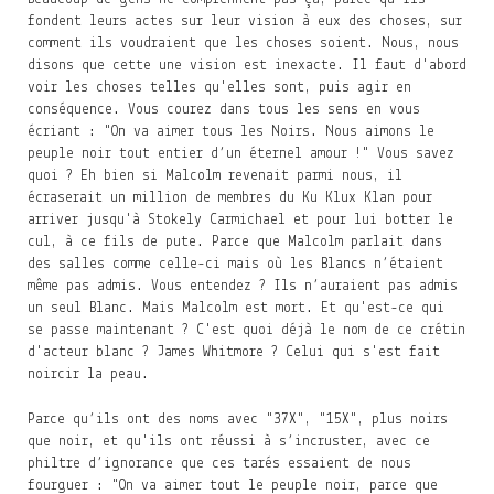
fondent leurs actes sur leur vision à eux des choses, sur
comment ils voudraient que les choses soient. Nous, nous
disons que cette une vision est inexacte. Il faut d'abord
voir les choses telles qu'elles sont, puis agir en
conséquence. Vous courez dans tous les sens en vous
écriant : "On va aimer tous les Noirs. Nous aimons le
peuple noir tout entier d’un éternel amour !" Vous savez
quoi ? Eh bien si Malcolm revenait parmi nous, il
écraserait un million de membres du Ku Klux Klan pour
arriver jusqu'à Stokely Carmichael et pour lui botter le
cul, à ce fils de pute. Parce que Malcolm parlait dans
des salles comme celle-ci mais où les Blancs n’étaient
même pas admis. Vous entendez ? Ils n’auraient pas admis
un seul Blanc. Mais Malcolm est mort. Et qu'est-ce qui
se passe maintenant ? C'est quoi déjà le nom de ce crétin
d'acteur blanc ? James Whitmore ? Celui qui s'est fait
noircir la peau.
Parce qu’ils ont des noms avec "37X", "15X", plus noirs
que noir, et qu'ils ont réussi à s’incruster, avec ce
philtre d’ignorance que ces tarés essaient de nous
fourguer : "On va aimer tout le peuple noir, parce que