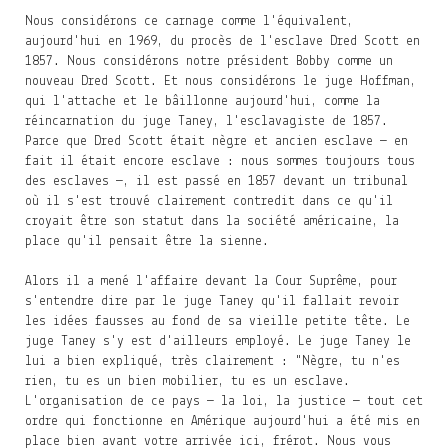
Nous considérons ce carnage comme l'équivalent,
aujourd'hui en 1969, du procès de l'esclave Dred Scott en
1857. Nous considérons notre président Bobby comme un
nouveau Dred Scott. Et nous considérons le juge Hoffman,
qui l'attache et le bâillonne aujourd'hui, comme la
réincarnation du juge Taney, l'esclavagiste de 1857.
Parce que Dred Scott était nègre et ancien esclave — en
fait il était encore esclave : nous sommes toujours tous
des esclaves —, il est passé en 1857 devant un tribunal
où il s'est trouvé clairement contredit dans ce qu'il
croyait être son statut dans la société américaine, la
place qu'il pensait être la sienne.
Alors il a mené l'affaire devant la Cour Suprême, pour
s'entendre dire par le juge Taney qu'il fallait revoir
les idées fausses au fond de sa vieille petite tête. Le
juge Taney s'y est d'ailleurs employé. Le juge Taney le
lui a bien expliqué, très clairement : "Nègre, tu n'es
rien, tu es un bien mobilier, tu es un esclave.
L'organisation de ce pays — la loi, la justice — tout cet
ordre qui fonctionne en Amérique aujourd'hui a été mis en
place bien avant votre arrivée ici, frérot. Nous vous