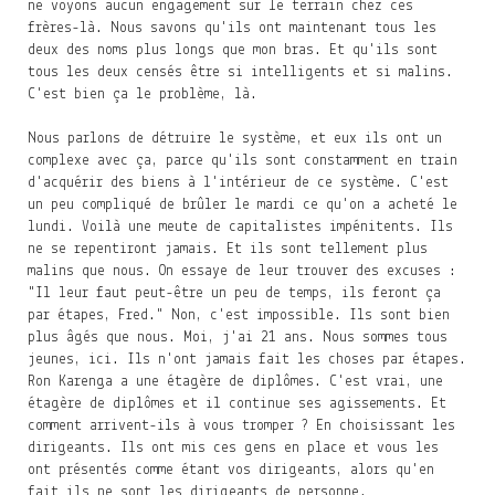
ne voyons aucun engagement sur le terrain chez ces
frères-là. Nous savons qu'ils ont maintenant tous les
deux des noms plus longs que mon bras. Et qu'ils sont
tous les deux censés être si intelligents et si malins.
C'est bien ça le problème, là.
Nous parlons de détruire le système, et eux ils ont un
complexe avec ça, parce qu'ils sont constamment en train
d'acquérir des biens à l'intérieur de ce système. C'est
un peu compliqué de brûler le mardi ce qu'on a acheté le
lundi. Voilà une meute de capitalistes impénitents. Ils
ne se repentiront jamais. Et ils sont tellement plus
malins que nous. On essaye de leur trouver des excuses :
"Il leur faut peut-être un peu de temps, ils feront ça
par étapes, Fred." Non, c'est impossible. Ils sont bien
plus âgés que nous. Moi, j'ai 21 ans. Nous sommes tous
jeunes, ici. Ils n'ont jamais fait les choses par étapes.
Ron Karenga a une étagère de diplômes. C'est vrai, une
étagère de diplômes et il continue ses agissements. Et
comment arrivent-ils à vous tromper ? En choisissant les
dirigeants. Ils ont mis ces gens en place et vous les
ont présentés comme étant vos dirigeants, alors qu'en
fait ils ne sont les dirigeants de personne.