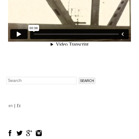
Search
Search
form
en
fr