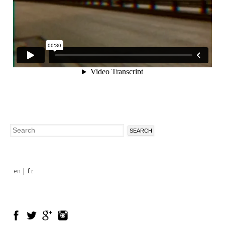
Search
Search
form
en
fr