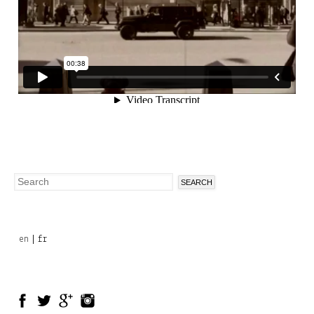
Search
Search
form
en
fr