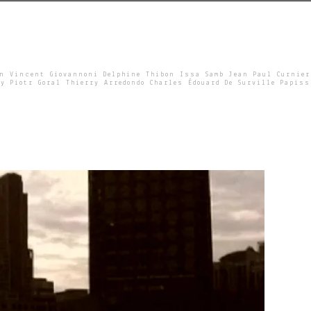
un Vincent Giovannoni Delphine Thibon Issa Samb Jean Paul Curnier
y Piotr Goral Thierry Arredondo Charles Édouard De Surville Papiss