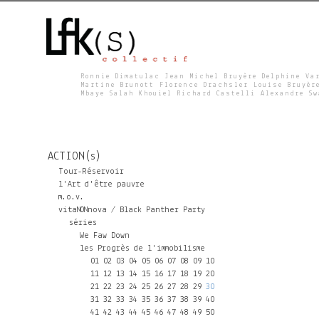
Ronnie Dimatulac Jean Michel Bruyère Delphine Va
Martine Brunott Florence Drachsler Louise Bruyèr
Mbaye Salah Khouiel Richard Castelli Alexandre S
L
F
ACTION(s)
K
Tour-Réservoir
l'Art d'être pauvre
m.o.v.
S
vitaNONnova / Black Panther Party
séries
We Faw Down
les Progrès de l'immobilisme
01
02
03
04
05
06
07
08
09
10
11
12
13
14
15
16
17
18
19
20
21
22
23
24
25
26
27
28
29
30
31
32
33
34
35
36
37
38
39
40
41
42
43
44
45
46
47
48
49
50