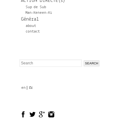
ACTION DIRECTE(s)
Sup de Sub
Man-Keneen-Ki
Général
about
contact
Search
Search
form
en
fr