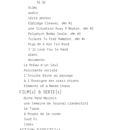
51
52
films
audio
série photos
Eldridge Cleaver, vNn #1
une Situation Huey P Newton, vNn #2
Polyptych Bobby Seale, vNn #3
Tribute To Fred Hampton, vNn #4
Pigs On A Hot Tin Roof
I'll Love You So Hard
plans
documents
Le Préau d'un Seul
Assistante sociale
l’Insulte faite au paysage
à l'Enseigne des vrais chiens
Elements of a Naked Chase
FILM(s) & SERIE(s)
Orche Pate Mershit
une Semaine de Journal clandestin1
la Tique
à Propos de la corde
Suuf Fi
Codex