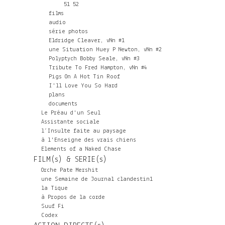
51
52
films
audio
série photos
Eldridge Cleaver, vNn #1
une Situation Huey P Newton, vNn #2
Polyptych Bobby Seale, vNn #3
Tribute To Fred Hampton, vNn #4
Pigs On A Hot Tin Roof
I'll Love You So Hard
plans
documents
Le Préau d'un Seul
Assistante sociale
l’Insulte faite au paysage
à l'Enseigne des vrais chiens
Elements of a Naked Chase
FILM(s) & SERIE(s)
Orche Pate Mershit
une Semaine de Journal clandestin1
la Tique
à Propos de la corde
Suuf Fi
Codex