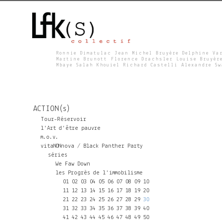
Ronnie Dimatulac Jean Michel Bruyère Delphine Va
Martine Brunott Florence Drachsler Louise Bruyèr
Mbaye Salah Khouiel Richard Castelli Alexandre S
L
F
ACTION(s)
K
Tour-Réservoir
l'Art d'être pauvre
m.o.v.
S
vitaNONnova / Black Panther Party
séries
We Faw Down
les Progrès de l'immobilisme
01
02
03
04
05
06
07
08
09
10
11
12
13
14
15
16
17
18
19
20
21
22
23
24
25
26
27
28
29
30
31
32
33
34
35
36
37
38
39
40
41
42
43
44
45
46
47
48
49
50