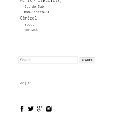
ACTION DIRECTE(s)
Sup de Sub
Man-Keneen-Ki
Général
about
contact
Search
Search
form
en
fr