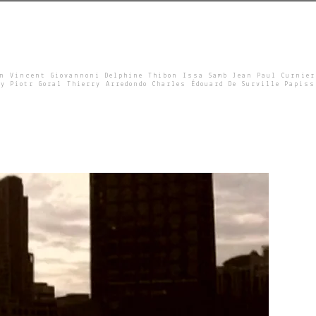
un Vincent Giovannoni Delphine Thibon Issa Samb Jean Paul Curnier
y Piotr Goral Thierry Arredondo Charles Édouard De Surville Papiss