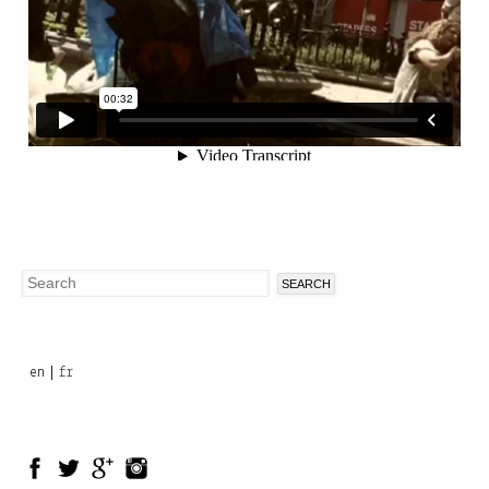
Search
Search
form
en
fr