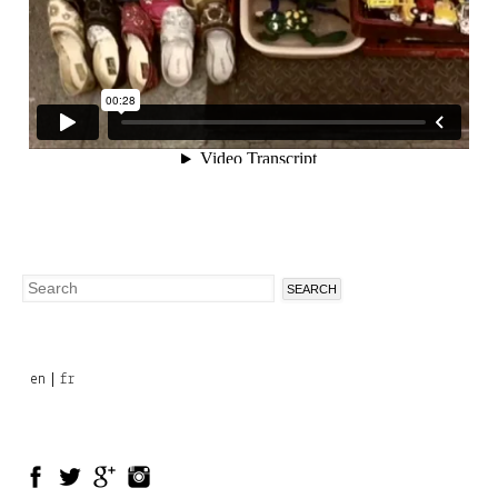
Search
Search
form
en
fr