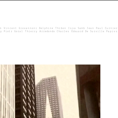
un Vincent Giovannoni Delphine Thibon Issa Samb Jean Paul Curnier
y Piotr Goral Thierry Arredondo Charles Édouard De Surville Papiss