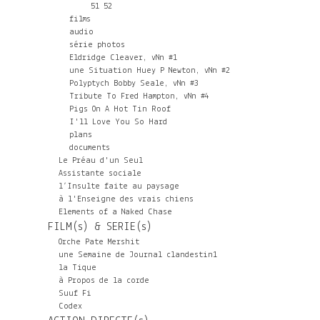
51
52
films
audio
série photos
Eldridge Cleaver, vNn #1
une Situation Huey P Newton, vNn #2
Polyptych Bobby Seale, vNn #3
Tribute To Fred Hampton, vNn #4
Pigs On A Hot Tin Roof
I'll Love You So Hard
plans
documents
Le Préau d'un Seul
Assistante sociale
l’Insulte faite au paysage
à l'Enseigne des vrais chiens
Elements of a Naked Chase
FILM(s) & SERIE(s)
Orche Pate Mershit
une Semaine de Journal clandestin1
la Tique
à Propos de la corde
Suuf Fi
Codex