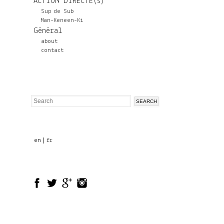
ACTION DIRECTE(s)
Sup de Sub
Man-Keneen-Ki
Général
about
contact
Search
Search
form
en
fr