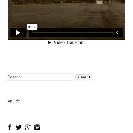
Search
Search
form
en
fr