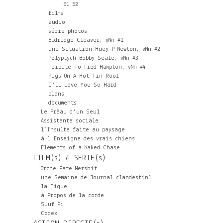
51
52
films
audio
série photos
Eldridge Cleaver, vNn #1
une Situation Huey P Newton, vNn #2
Polyptych Bobby Seale, vNn #3
Tribute To Fred Hampton, vNn #4
Pigs On A Hot Tin Roof
I'll Love You So Hard
plans
documents
Le Préau d'un Seul
Assistante sociale
l’Insulte faite au paysage
à l'Enseigne des vrais chiens
Elements of a Naked Chase
FILM(s) & SERIE(s)
Orche Pate Mershit
une Semaine de Journal clandestin1
la Tique
à Propos de la corde
Suuf Fi
Codex