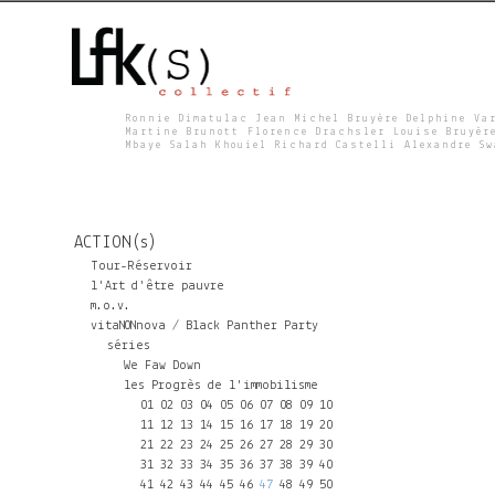
Ronnie Dimatulac Jean Michel Bruyère Delphine Va
Martine Brunott Florence Drachsler Louise Bruyèr
Mbaye Salah Khouiel Richard Castelli Alexandre S
L
F
ACTION(s)
K
Tour-Réservoir
l'Art d'être pauvre
m.o.v.
S
vitaNONnova / Black Panther Party
séries
We Faw Down
les Progrès de l'immobilisme
01
02
03
04
05
06
07
08
09
10
11
12
13
14
15
16
17
18
19
20
21
22
23
24
25
26
27
28
29
30
31
32
33
34
35
36
37
38
39
40
41
42
43
44
45
46
47
48
49
50