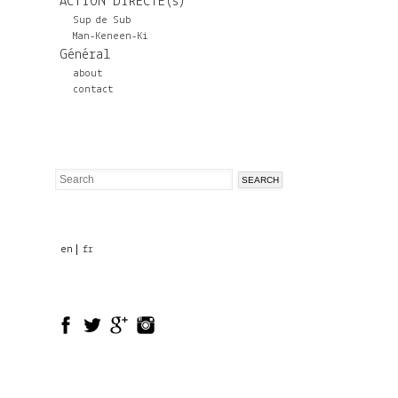
ACTION DIRECTE(s)
Sup de Sub
Man-Keneen-Ki
Général
about
contact
Search
Search
form
en
fr