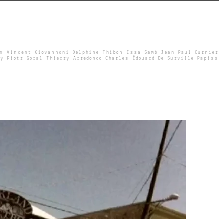
un Vincent Giovannoni Delphine Thibon Issa Samb Jean Paul Curnier
y Piotr Goral Thierry Arredondo Charles Édouard De Surville Papiss