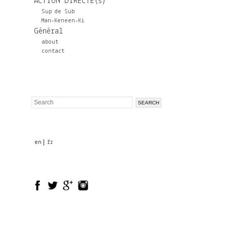
ACTION DIRECTE(s)
Sup de Sub
Man-Keneen-Ki
Général
about
contact
Search
Search
form
en
fr