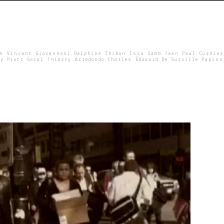
un Vincent Giovannoni Delphine Thibon Issa Samb Jean Paul Curnier
y Piotr Goral Thierry Arredondo Charles Édouard De Surville Papiss