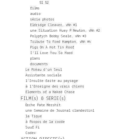
51
52
films
audio
série photos
Eldridge Cleaver, vNn #1
une Situation Huey P Newton, vNn #2
Polyptych Bobby Seale, vNn #3
Tribute To Fred Hampton, vNn #4
Pigs On A Hot Tin Roof
I'll Love You So Hard
plans
documents
Le Préau d'un Seul
Assistante sociale
l’Insulte faite au paysage
à l'Enseigne des vrais chiens
Elements of a Naked Chase
FILM(s) & SERIE(s)
Orche Pate Mershit
une Semaine de Journal clandestin1
la Tique
à Propos de la corde
Suuf Fi
Codex