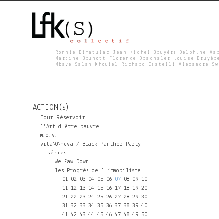
Ronnie Dimatulac Jean Michel Bruyère Delphine Va
Martine Brunott Florence Drachsler Louise Bruyèr
Mbaye Salah Khouiel Richard Castelli Alexandre S
L
F
ACTION(s)
K
Tour-Réservoir
l'Art d'être pauvre
m.o.v.
S
vitaNONnova / Black Panther Party
séries
We Faw Down
les Progrès de l'immobilisme
01
02
03
04
05
06
07
08
09
10
11
12
13
14
15
16
17
18
19
20
21
22
23
24
25
26
27
28
29
30
31
32
33
34
35
36
37
38
39
40
41
42
43
44
45
46
47
48
49
50