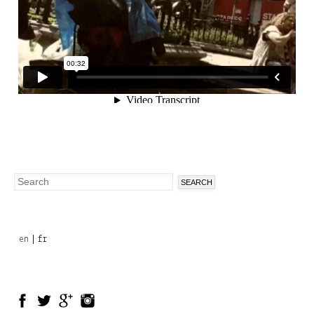
Search
Search
form
en
fr