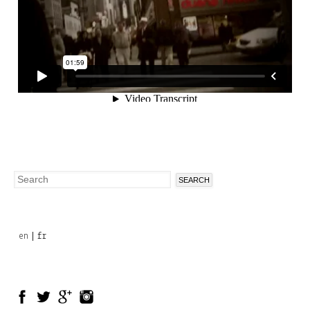
Search
Search
form
en
fr