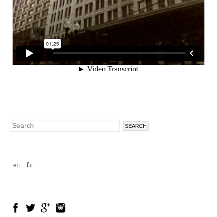
Search
Search
form
en
fr