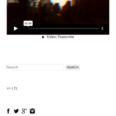
Search
Search
form
en
fr