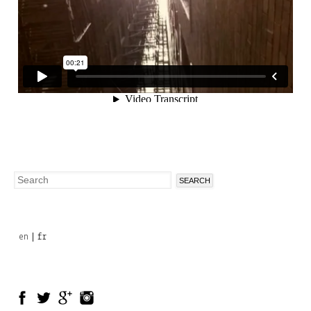
Search
Search
form
en
fr