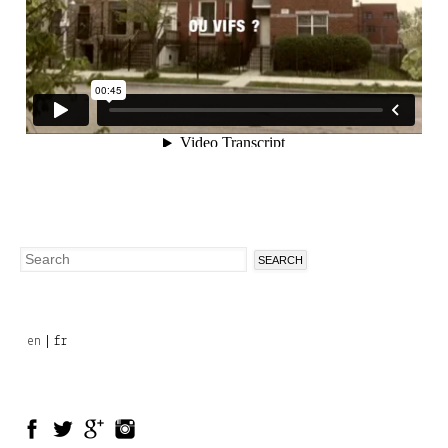
Search
Search
form
en
fr