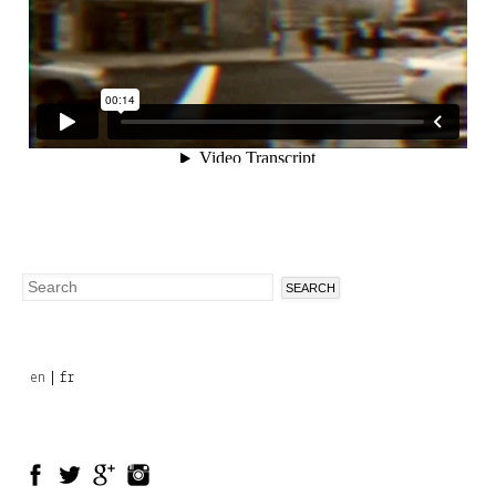
Search
Search
form
en
fr