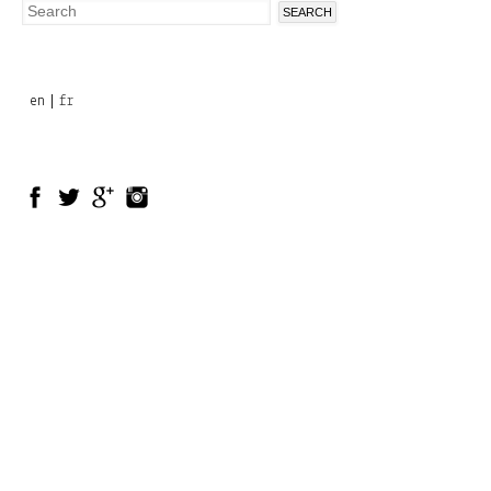
Search
Search
form
en
fr