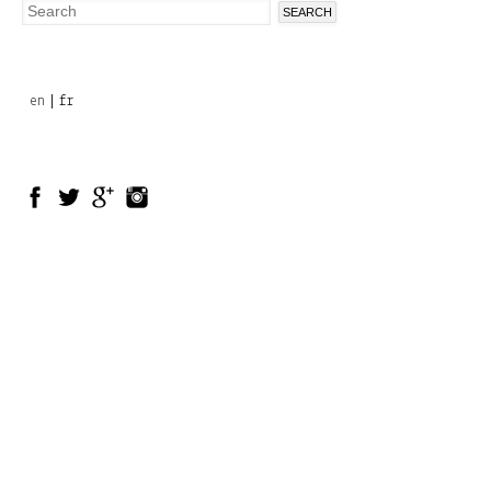
Search
Search
form
en
fr