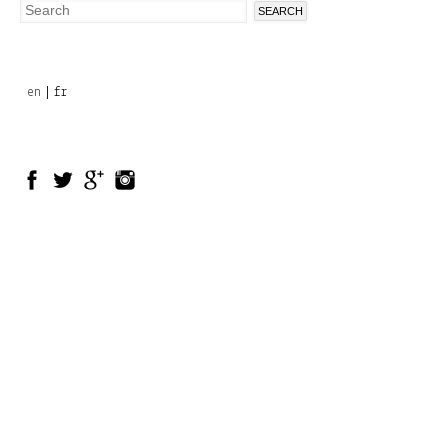
Search
Search
form
en
fr