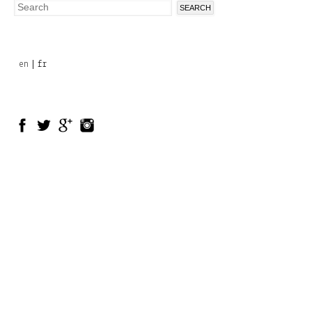
Search
Search
form
en
fr