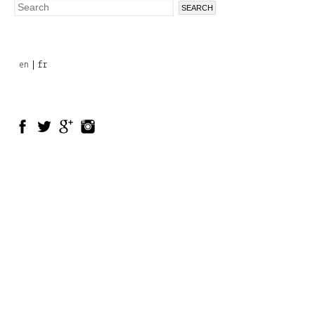
Search
Search
form
en
fr