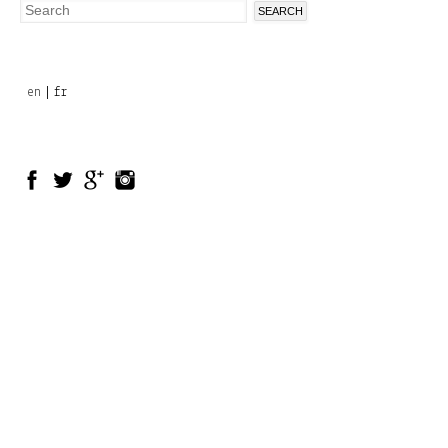
Search
Search
form
en
fr