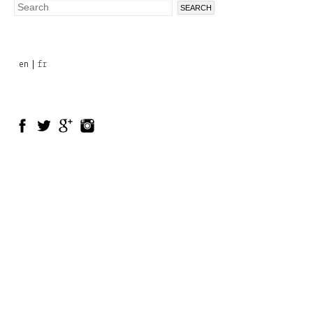
Search
Search
form
en
fr