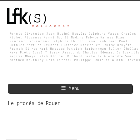
Skip
to
main
content
Ronnie Dimatulac Jean Michel Bruyère Delphine Varas Charles
Michel Fiorenza Menni Goo Bâ Nadine Febvre Hannes Braun
Vincent Giovannoni Delphine Thibon Issa Samb Jean Paul
L
Curnier Martine Brunott Florence Drachsler Louise Bruyère
Franck Di Meo Mark Hubbard Patrick Barbanneau Julien Chollat
Namy Piotr Goral Thierry Arredondo Charles Édouard De Surville
Papiss Mbaye Salah Khouiel Richard Castelli Alexandre Swan
Matthew McGinity Enzo Carniel Philippe Foulquié Alain Liévau
F
K
☰ Menu
S
Le procès de Rouen