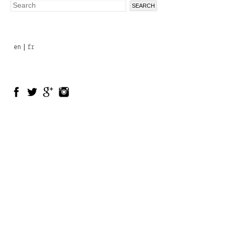
Search
Search
form
en
fr