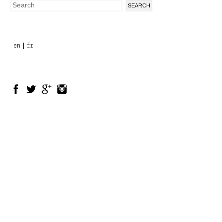
Search
Search
form
en
fr