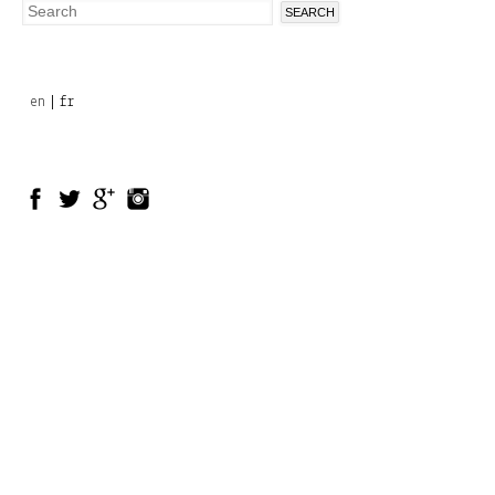
Search
Search
form
en
fr