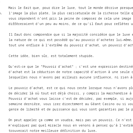
v
Mais le fait que, pour dire le luxe, tout le monde décrive presque
b.
l'image la plus plate, la plus caricaturale de la richesse telle 
vous répondent n'ont pris la peine de composer de cela une image 
différeraient d'un peu au moins, de ce qu'il faut pour refléter 
Il faut donc comprendre que si la majorité considère que le luxe 
la nature de ce qui est possédé qu'au pouvoir d'acheter lui-même.
tout une enflure à l'extrême du pouvoir d'achat, un pouvoir d'ac
Cette idée, bien sûr, est totalement stupide.
Qu'est-ce que le "Pouvoir d’achat" ; c'est une expression destiné
d'achat est la réduction de notre capacité d’action à une seule 
lesquelles nous n’avons par ailleurs aucune influence, ni rien à
Le pouvoir d’achat, est ce qui nous reste lorsque nous n’avons pl
de décider là où tout est déjà choisi, y compris la marchandise à
Pouvoir d'achat vous laisse c'est de décider, par exemple, si auj
semaine dernière, vous irez directement au Géant Casino ou si vou
genre de liberté et de puissance qui vous sont garanties par le 
On peut appeler ça comme on voudra, mais pas un pouvoir. Ce n'est
m'expliquer par quel miracle nous en venons à penser qu'à l'extré
trouverait notre meilleure définition du luxe.