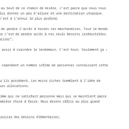
 au bout de ce chemin de misère, c'est parce que nous nous
 lui donner un peu d'allure et une destination utopique,
n'est à l'ennui le plus profond.
 de perdre l'accès à toutes ses marchandises. Tout le monde
r c'est de perdre accès à nos seuls besoins irréductibles,
briter".
 avoir à craindre le lendemain. C'est tout. Seulement ça :
Et cependant un nombre infime de personnes connaissent cette
u’ils possèdent. Les moins riches tremblent à l’idée de
eurs allocations.
tème qui ne satisfait personne mais qui se maintient parce
remière chose à faire. Nous devons offrir au plus grand
soucier des besoins élémentaires.