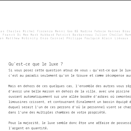
Skip
to
main
content
ras Charles Michel Fiorenza Menni Goo Bâ Nadine Febvre Hannes Bra
e Franck Di Meo Mark Hubbard Patrick Barbanneau Julien Chollat Nam
wan Matthew McGinity Enzo Carniel Philippe Foulquié Alain Liévaux
Qu'est-ce que le luxe ?
Si vous posez cette question atour de vous : qu'est-ce que le lux
c'est au paradis seulement qu'on le trouve et comme récompense au
Mais en dehors de ces quelques cas, l'ensemble des autres vous ré
d'avoir une belle maison en dehors de la ville, avec une piscine 
ouvrant automatiquement sur une allée bordée d'arbres où remonter
limousines crissent, et contournant finalement un bassin équipé 
duquel serait l'un de ces perrons d'où le personnel vient se char
dans l'une des multiples chambres de votre propriété.
Pour la majorité, le luxe semble donc être une affaire de possess
l’argent en quantité.