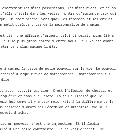
 exactement les mêmes possessions, les mêmes biens, et selon
qu'elle s'étale dans les médias, montre qu'aucun de ceux qui
qui lui soit propre. Sans quoi les réponses et les envies
un petit quelque chose de la personnalité de chacun.
est bien une affaire d'argent, celui-ci serait moins lié à
 Pour le plus grand nombre d'entre nous, le luxe est avant
heter sans plus aucune limite.
e à cacher la perte de notre pouvoir sur la vie. Le pouvoir
capacité d'acquisition de marchandises ; marchandises sur
 dire
us aucun pouvoir sur rien. C’est l’illusion de choisir et
 acquérir et dans quel ordre. La seule liberté que le
ourd'hui comme il y a deux mois, mais à la différence de la
s passerez d'abord par Décathlon et Bricorama. Voilà le
pouvoir d'achat.
 pas un pouvoir, c'est une injonction. Et il faudra
mité d'une telle contrainte — le pouvoir d'achat — se