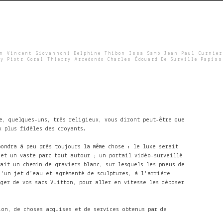
un Vincent Giovannoni Delphine Thibon Issa Samb Jean Paul Curnier
y Piotr Goral Thierry Arredondo Charles Édouard De Surville Papiss
e, quelques-uns, très religieux, vous diront peut-être que
x plus fidèles des croyants.
pondra à peu près toujours la même chose : le luxe serait
et un vaste parc tout autour ; un portail vidéo-surveillé
ait un chemin de graviers blanc, sur lesquels les pneus de
d'un jet d’eau et agrémenté de sculptures, à l'arrière
ger de vos sacs Vuitton, pour aller en vitesse les déposer
ion, de choses acquises et de services obtenus par de