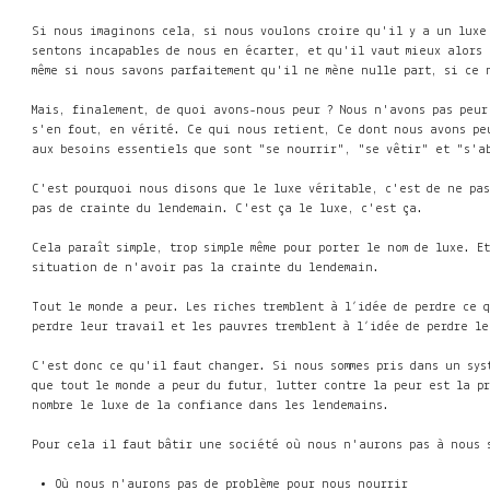
Si nous imaginons cela, si nous voulons croire qu'il y a un luxe
sentons incapables de nous en écarter, et qu'il vaut mieux alors
même si nous savons parfaitement qu'il ne mène nulle part, si ce 
Mais, finalement, de quoi avons-nous peur ? Nous n'avons pas peur
s'en fout, en vérité. Ce qui nous retient, Ce dont nous avons peu
aux besoins essentiels que sont "se nourrir", "se vêtir" et "s'a
C'est pourquoi nous disons que le luxe véritable, c'est de ne pas
pas de crainte du lendemain. C'est ça le luxe, c'est ça.
Cela paraît simple, trop simple même pour porter le nom de luxe. 
situation de n'avoir pas la crainte du lendemain.
Tout le monde a peur. Les riches tremblent à l’idée de perdre ce q
perdre leur travail et les pauvres tremblent à l’idée de perdre l
C'est donc ce qu'il faut changer. Si nous sommes pris dans un sys
que tout le monde a peur du futur, lutter contre la peur est la p
nombre le luxe de la confiance dans les lendemains.
Pour cela il faut bâtir une société où nous n'aurons pas à nous 
Où nous n'aurons pas de problème pour nous nourrir