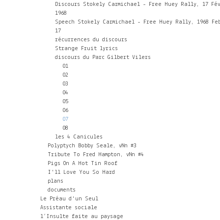
Discours Stokely Carmichael - Free Huey Rally, 17 Fé
1968
Speech Stokely Carmichael - Free Huey Rally, 1968 Fe
17
récurrences du discours
Strange Fruit lyrics
discours du Parc Gilbert Vilers
01
02
03
04
05
06
07
08
les 4 Canicules
Polyptych Bobby Seale, vNn #3
Tribute To Fred Hampton, vNn #4
Pigs On A Hot Tin Roof
I'll Love You So Hard
plans
documents
Le Préau d'un Seul
Assistante sociale
l’Insulte faite au paysage