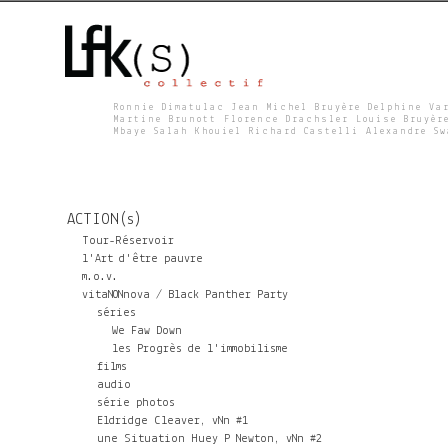
Ronnie Dimatulac Jean Michel Bruyère Delphine Va
Martine Brunott Florence Drachsler Louise Bruyèr
Mbaye Salah Khouiel Richard Castelli Alexandre S
L
F
ACTION(s)
K
Tour-Réservoir
l'Art d'être pauvre
m.o.v.
S
vitaNONnova / Black Panther Party
séries
We Faw Down
les Progrès de l'immobilisme
films
audio
série photos
Eldridge Cleaver, vNn #1
une Situation Huey P Newton, vNn #2