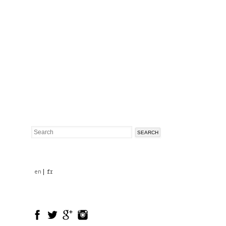
Search
Search
form
en
fr