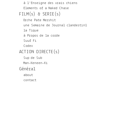
à l'Enseigne des vrais chiens
Elements of a Naked Chase
FILM(s) & SERIE(s)
Orche Pate Mershit
une Semaine de Journal clandestin1
la Tique
à Propos de la corde
Suuf Fi
Codex
ACTION DIRECTE(s)
Sup de Sub
Man-Keneen-Ki
Général
about
contact