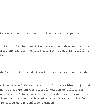
ntaires et nous n'aurons plus à avoir peur de perdre
tuité pour les besoins élémentaires, nous devrons craindre
tièrement rassuré, ne fasse plus rien et que la société ne
ée.
 de la production et du travail, nous ne craignons pas de
e à un patron ? Cesser de vouloir lui ressembler un jour et
ement le pauvre univers étriqué, mesquin et stérile des
apaisement? Allons-nous continuer à désirer et admirer le
tions dans la vie que de continuer à faire ce qu’ils font
 le bateau qu’ils achèteront demain.