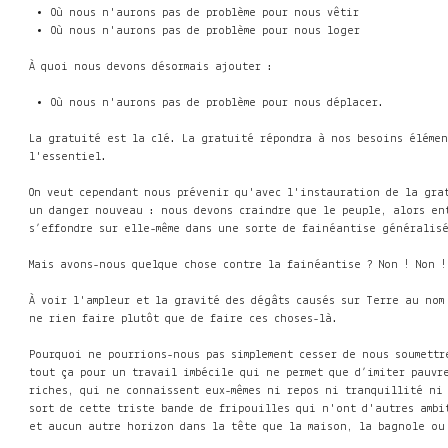
Où nous n'aurons pas de problème pour nous vêtir
Où nous n'aurons pas de problème pour nous loger
À quoi nous devons désormais ajouter :
Où nous n'aurons pas de problème pour nous déplacer.
La gratuité est la clé. La gratuité répondra à nos besoins éléme
l'essentiel.
On veut cependant nous prévenir qu'avec l'instauration de la gra
un danger nouveau : nous devons craindre que le peuple, alors en
s’effondre sur elle-même dans une sorte de fainéantise généralis
Mais avons-nous quelque chose contre la fainéantise ? Non ! Non !
À voir l'ampleur et la gravité des dégâts causés sur Terre au nom
ne rien faire plutôt que de faire ces choses-là.
Pourquoi ne pourrions-nous pas simplement cesser de nous soumettr
tout ça pour un travail imbécile qui ne permet que d’imiter pauvr
riches, qui ne connaissent eux-mêmes ni repos ni tranquillité ni 
sort de cette triste bande de fripouilles qui n'ont d'autres ambi
et aucun autre horizon dans la tête que la maison, la bagnole ou